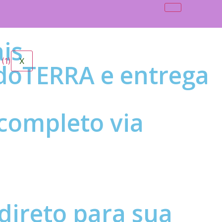
is
X
doTERRA e entrega
completo via
direto para sua