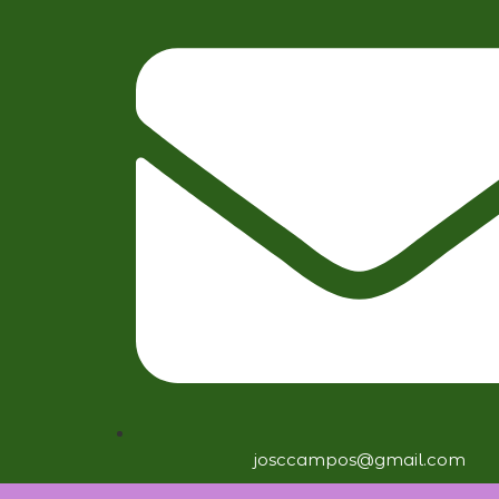
josccampos@gmail.com