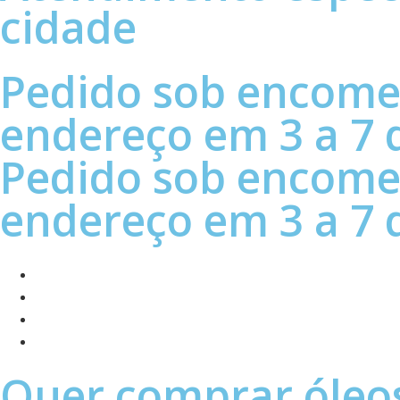
cidade
Pedido sob encome
endereço em 3 a 7 d
Pedido sob encome
endereço em 3 a 7 d
Quer comprar óleo