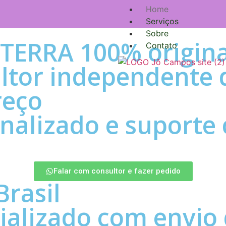
Home
Serviços
Sobre
oTERRA 100% origina
Contato
tor independente 
reço
alizado e suporte 
Falar com consultor e fazer pedido
Brasil
alizado com envio 