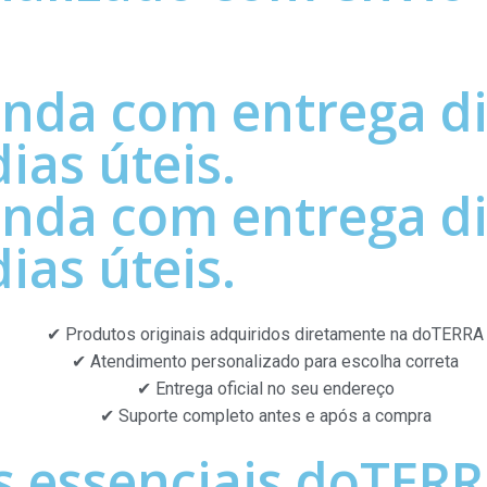
nda com entrega di
ias úteis.
nda com entrega di
ias úteis.
✔ Produtos originais adquiridos diretamente na doTERRA
✔ Atendimento personalizado para escolha correta
✔ Entrega oficial no seu endereço
✔ Suporte completo antes e após a compra
s essenciais doTER